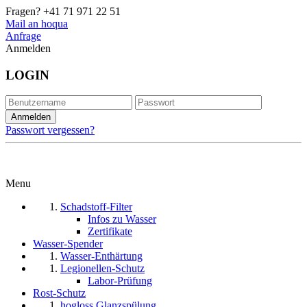
Fragen?
+41 71 971 22 51
Mail an hoqua
Anfrage
Anmelden
LOGIN
Passwort vergessen?
Menu
Schadstoff-Filter
Infos zu Wasser
Zertifikate
Wasser-Spender
Wasser-Enthärtung
Legionellen-Schutz
Labor-Prüfung
Rost-Schutz
hogloss Glanzspülung